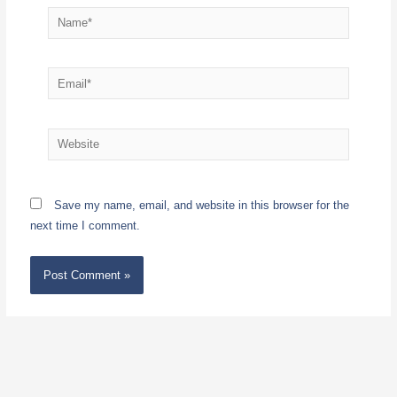
Name*
Email*
Website
Save my name, email, and website in this browser for the
next time I comment.