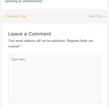
spanning en entertainment.
←
Previous Post
Next Post
→
Leave a Comment
Your email address will not be published.
Required fields are
marked
*
Type
here..