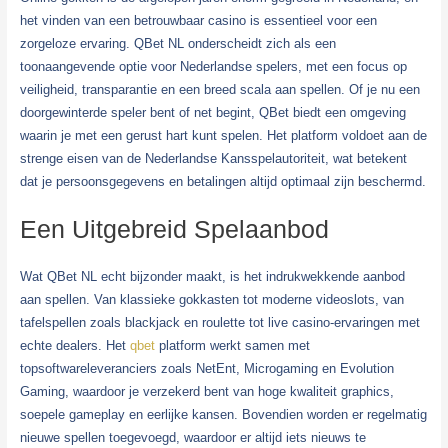
het vinden van een betrouwbaar casino is essentieel voor een
zorgeloze ervaring. QBet NL onderscheidt zich als een
toonaangevende optie voor Nederlandse spelers, met een focus op
veiligheid, transparantie en een breed scala aan spellen. Of je nu een
doorgewinterde speler bent of net begint, QBet biedt een omgeving
waarin je met een gerust hart kunt spelen. Het platform voldoet aan de
strenge eisen van de Nederlandse Kansspelautoriteit, wat betekent
dat je persoonsgegevens en betalingen altijd optimaal zijn beschermd.
Een Uitgebreid Spelaanbod
Wat QBet NL echt bijzonder maakt, is het indrukwekkende aanbod
aan spellen. Van klassieke gokkasten tot moderne videoslots, van
tafelspellen zoals blackjack en roulette tot live casino-ervaringen met
echte dealers. Het
qbet
platform werkt samen met
topsoftwareleveranciers zoals NetEnt, Microgaming en Evolution
Gaming, waardoor je verzekerd bent van hoge kwaliteit graphics,
soepele gameplay en eerlijke kansen. Bovendien worden er regelmatig
nieuwe spellen toegevoegd, waardoor er altijd iets nieuws te