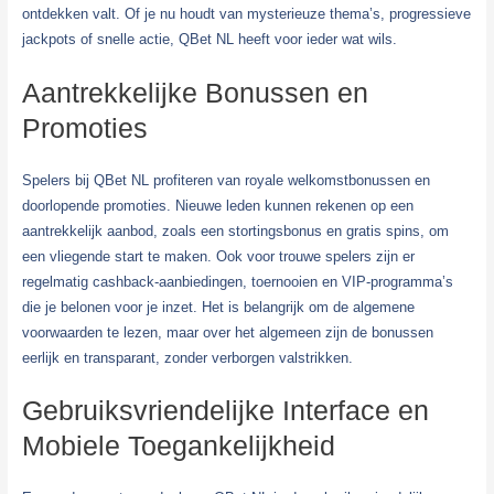
ontdekken valt. Of je nu houdt van mysterieuze thema’s, progressieve
jackpots of snelle actie, QBet NL heeft voor ieder wat wils.
Aantrekkelijke Bonussen en
Promoties
Spelers bij QBet NL profiteren van royale welkomstbonussen en
doorlopende promoties. Nieuwe leden kunnen rekenen op een
aantrekkelijk aanbod, zoals een stortingsbonus en gratis spins, om
een vliegende start te maken. Ook voor trouwe spelers zijn er
regelmatig cashback-aanbiedingen, toernooien en VIP-programma’s
die je belonen voor je inzet. Het is belangrijk om de algemene
voorwaarden te lezen, maar over het algemeen zijn de bonussen
eerlijk en transparant, zonder verborgen valstrikken.
Gebruiksvriendelijke Interface en
Mobiele Toegankelijkheid