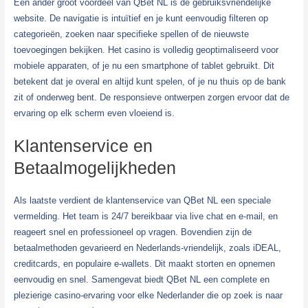
Een ander groot voordeel van QBet NL is de gebruiksvriendelijke
website. De navigatie is intuïtief en je kunt eenvoudig filteren op
categorieën, zoeken naar specifieke spellen of de nieuwste
toevoegingen bekijken. Het casino is volledig geoptimaliseerd voor
mobiele apparaten, of je nu een smartphone of tablet gebruikt. Dit
betekent dat je overal en altijd kunt spelen, of je nu thuis op de bank
zit of onderweg bent. De responsieve ontwerpen zorgen ervoor dat de
ervaring op elk scherm even vloeiend is.
Klantenservice en
Betaalmogelijkheden
Als laatste verdient de klantenservice van QBet NL een speciale
vermelding. Het team is 24/7 bereikbaar via live chat en e-mail, en
reageert snel en professioneel op vragen. Bovendien zijn de
betaalmethoden gevarieerd en Nederlands-vriendelijk, zoals iDEAL,
creditcards, en populaire e-wallets. Dit maakt storten en opnemen
eenvoudig en snel. Samengevat biedt QBet NL een complete en
plezierige casino-ervaring voor elke Nederlander die op zoek is naar