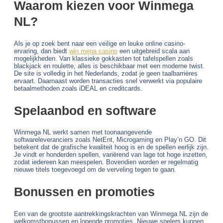
Waarom kiezen voor Winmega
NL?
Als je op zoek bent naar een veilige en leuke online casino-
ervaring, dan biedt
win mega casino
een uitgebreid scala aan
mogelijkheden. Van klassieke gokkasten tot tafelspellen zoals
blackjack en roulette, alles is beschikbaar met een moderne twist.
De site is volledig in het Nederlands, zodat je geen taalbarrières
ervaart. Daarnaast worden transacties snel verwerkt via populaire
betaalmethoden zoals iDEAL en creditcards.
Spelaanbod en software
Winmega NL werkt samen met toonaangevende
softwareleveranciers zoals NetEnt, Microgaming en Play’n GO. Dit
betekent dat de grafische kwaliteit hoog is en de spellen eerlijk zijn.
Je vindt er honderden spellen, variërend van lage tot hoge inzetten,
zodat iedereen kan meespelen. Bovendien worden er regelmatig
nieuwe titels toegevoegd om de verveling tegen te gaan.
Bonussen en promoties
Een van de grootste aantrekkingskrachten van Winmega NL zijn de
welkomstbonussen en lopende promoties. Nieuwe spelers kunnen