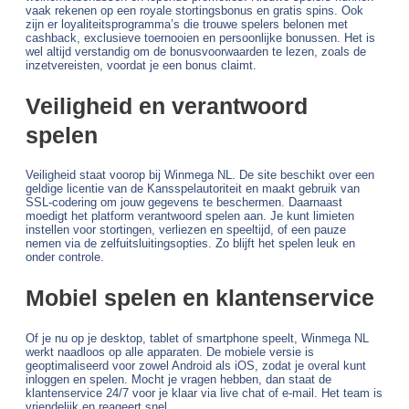
vaak rekenen op een royale stortingsbonus en gratis spins. Ook
zijn er loyaliteitsprogramma’s die trouwe spelers belonen met
cashback, exclusieve toernooien en persoonlijke bonussen. Het is
wel altijd verstandig om de bonusvoorwaarden te lezen, zoals de
inzetvereisten, voordat je een bonus claimt.
Veiligheid en verantwoord
spelen
Veiligheid staat voorop bij Winmega NL. De site beschikt over een
geldige licentie van de Kansspelautoriteit en maakt gebruik van
SSL-codering om jouw gegevens te beschermen. Daarnaast
moedigt het platform verantwoord spelen aan. Je kunt limieten
instellen voor stortingen, verliezen en speeltijd, of een pauze
nemen via de zelfuitsluitingsopties. Zo blijft het spelen leuk en
onder controle.
Mobiel spelen en klantenservice
Of je nu op je desktop, tablet of smartphone speelt, Winmega NL
werkt naadloos op alle apparaten. De mobiele versie is
geoptimaliseerd voor zowel Android als iOS, zodat je overal kunt
inloggen en spelen. Mocht je vragen hebben, dan staat de
klantenservice 24/7 voor je klaar via live chat of e-mail. Het team is
vriendelijk en reageert snel.