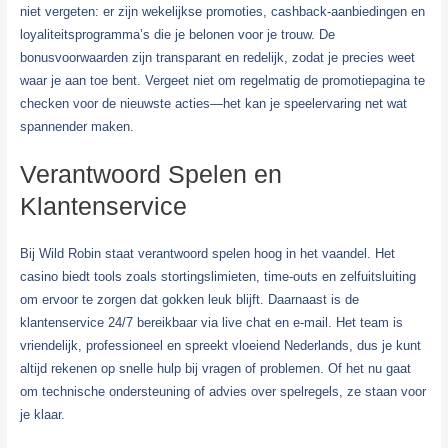
niet vergeten: er zijn wekelijkse promoties, cashback-aanbiedingen en
loyaliteitsprogramma’s die je belonen voor je trouw. De
bonusvoorwaarden zijn transparant en redelijk, zodat je precies weet
waar je aan toe bent. Vergeet niet om regelmatig de promotiepagina te
checken voor de nieuwste acties—het kan je speelervaring net wat
spannender maken.
Verantwoord Spelen en
Klantenservice
Bij Wild Robin staat verantwoord spelen hoog in het vaandel. Het
casino biedt tools zoals stortingslimieten, time-outs en zelfuitsluiting
om ervoor te zorgen dat gokken leuk blijft. Daarnaast is de
klantenservice 24/7 bereikbaar via live chat en e-mail. Het team is
vriendelijk, professioneel en spreekt vloeiend Nederlands, dus je kunt
altijd rekenen op snelle hulp bij vragen of problemen. Of het nu gaat
om technische ondersteuning of advies over spelregels, ze staan voor
je klaar.