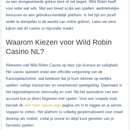
nu een doorgewinterde gokker bent of net begint, Wild Robin heeft
voor ieder wat wils. Met een breed scala aan spellen, aantrekkelijke
bonussen en een gebruiksvriendelijk platform, is het tijd om jezelf
onder te dompelen in de wereld van online gokken. Laten we eens
kijken wat dit casino zo bijzonder maakt.
Waarom Kiezen voor Wild Robin
Casino NL?
Allereerst valt Wild Robin Casino op door zijn licensie en veiligheid.
Het casino opereert onder een officiële vergunning van de
Kansspelautoriteit, wat betekent dat je kunt rekenen op eerlijke
spellen, veilige transacties en verantwoord speelgedrag. Daarnaast is
het registratieproces eenvoudig en snel. Na het aanmaken van een
account kun je direct beginnen met spelen. Voor een soepele start,
bezoek de
wild robin casino login
pagina om in te loggen en je eerste
stappen te zetten. Het platform is volledig geoptimaliseerd voor zowel
desktop als mobiel, zodat je overal en altijd kunt genieten van je
favoriete spellen.