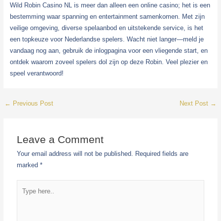
Wild Robin Casino NL is meer dan alleen een online casino; het is een
bestemming waar spanning en entertainment samenkomen. Met zijn
veilige omgeving, diverse spelaanbod en uitstekende service, is het
een topkeuze voor Nederlandse spelers. Wacht niet langer—meld je
vandaag nog aan, gebruik de inlogpagina voor een vliegende start, en
ontdek waarom zoveel spelers dol zijn op deze Robin. Veel plezier en
speel verantwoord!
←
Previous Post
Next Post
→
Leave a Comment
Your email address will not be published.
Required fields are
marked
*
Type
here..