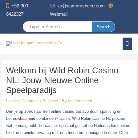
+92-300-
ar@aamirrasheed.com


8422327
Webmail
Mai
Men
Post
navigation
Welkom bij Wild Robin Casino
NL: Jouw Nieuwe Online
Speelparadijs
Leave a Comment
/
Services
/ By
aamirrasheed
Ben je op zoek naar een online casino dat avontuur, spanning en
betrouwbaarheid combineert? Dan is Wild Robin Casino NL precies
wat je nodig hebt. Dit casino, speciaal gericht op Nederlandse spelers,
biedt een unieke ervaring met een frisse en uitnodigende sfeer. Of je