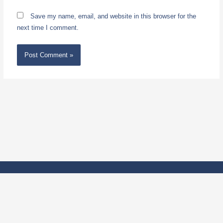
Save my name, email, and website in this browser for the
next time I comment.
Copyright © 2026
Aamir Rasheed & Co.
|
Webmaster : : Multi
Communication Systems
Powered by
Aamir Rasheed & Co.