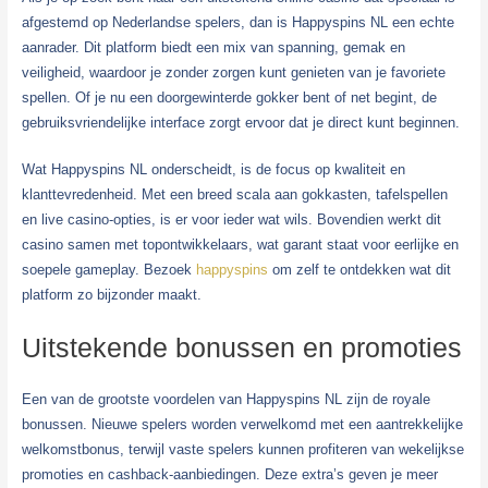
afgestemd op Nederlandse spelers, dan is Happyspins NL een echte
aanrader. Dit platform biedt een mix van spanning, gemak en
veiligheid, waardoor je zonder zorgen kunt genieten van je favoriete
spellen. Of je nu een doorgewinterde gokker bent of net begint, de
gebruiksvriendelijke interface zorgt ervoor dat je direct kunt beginnen.
Wat Happyspins NL onderscheidt, is de focus op kwaliteit en
klanttevredenheid. Met een breed scala aan gokkasten, tafelspellen
en live casino-opties, is er voor ieder wat wils. Bovendien werkt dit
casino samen met topontwikkelaars, wat garant staat voor eerlijke en
soepele gameplay. Bezoek
happyspins
om zelf te ontdekken wat dit
platform zo bijzonder maakt.
Uitstekende bonussen en promoties
Een van de grootste voordelen van Happyspins NL zijn de royale
bonussen. Nieuwe spelers worden verwelkomd met een aantrekkelijke
welkomstbonus, terwijl vaste spelers kunnen profiteren van wekelijkse
promoties en cashback-aanbiedingen. Deze extra’s geven je meer