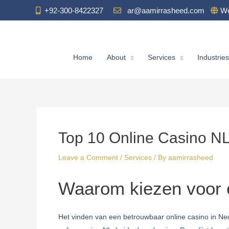
Skip
+92-300-8422327
ar@aamirrasheed.com
We


to
content
Home
About
Services
Industries
Post
navigation
Top 10 Online Casino NL
Leave a Comment
/
Services
/ By
aamirrasheed
Waarom kiezen voor e
Het vinden van een betrouwbaar online casino in Ned