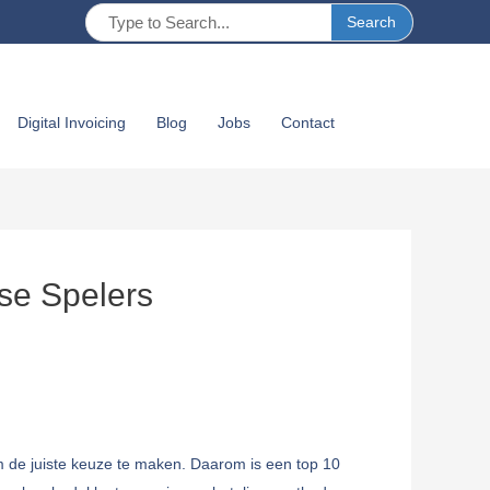
Digital Invoicing
Blog
Jobs
Contact
se Spelers
om de juiste keuze te maken. Daarom is een top 10