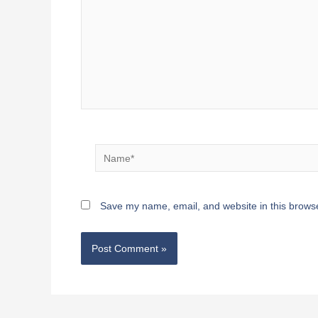
Name*
Save my name, email, and website in this browse