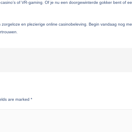
asino’s of VR-gaming. Of je nu een doorgewinterde gokker bent of een 
een zorgeloze en plezierige online casinobeleving. Begin vandaag nog m
rtrouwen.
ields are marked
*