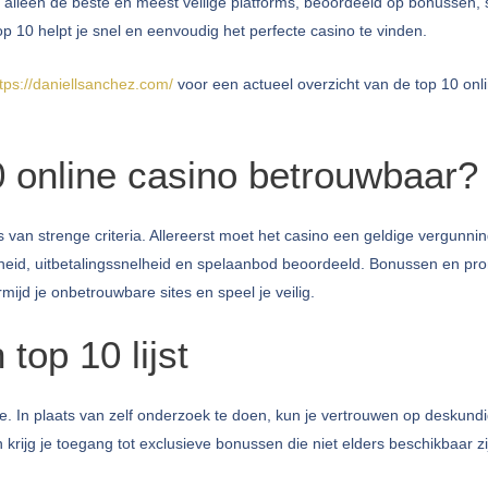
vat alleen de beste en meest veilige platforms, beoordeeld op bonussen
op 10 helpt je snel en eenvoudig het perfecte casino te vinden.
tps://daniellsanchez.com/
voor een actueel overzicht van de top 10 onli
 online casino betrouwbaar?
 van strenge criteria. Allereerst moet het casino een geldige vergunnin
eid, uitbetalingssnelheid en spelaanbod beoordeeld. Bonussen en promot
jd je onbetrouwbare sites en speel je veilig.
top 10 lijst
e. In plaats van zelf onderzoek te doen, kun je vertrouwen op deskundig
 krijg je toegang tot exclusieve bonussen die niet elders beschikbaar zij