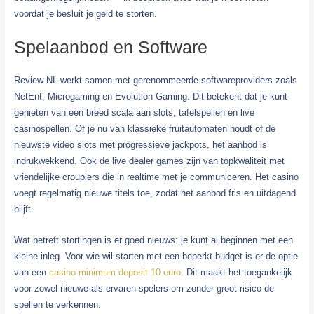
voordat je besluit je geld te storten.
Spelaanbod en Software
Review NL werkt samen met gerenommeerde softwareproviders zoals
NetEnt, Microgaming en Evolution Gaming. Dit betekent dat je kunt
genieten van een breed scala aan slots, tafelspellen en live
casinospellen. Of je nu van klassieke fruitautomaten houdt of de
nieuwste video slots met progressieve jackpots, het aanbod is
indrukwekkend. Ook de live dealer games zijn van topkwaliteit met
vriendelijke croupiers die in realtime met je communiceren. Het casino
voegt regelmatig nieuwe titels toe, zodat het aanbod fris en uitdagend
blijft.
Wat betreft stortingen is er goed nieuws: je kunt al beginnen met een
kleine inleg. Voor wie wil starten met een beperkt budget is er de optie
van een
casino minimum deposit 10 euro
. Dit maakt het toegankelijk
voor zowel nieuwe als ervaren spelers om zonder groot risico de
spellen te verkennen.