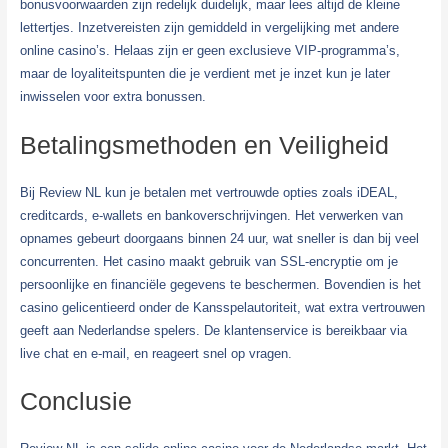
bonusvoorwaarden zijn redelijk duidelijk, maar lees altijd de kleine
lettertjes. Inzetvereisten zijn gemiddeld in vergelijking met andere
online casino’s. Helaas zijn er geen exclusieve VIP-programma’s,
maar de loyaliteitspunten die je verdient met je inzet kun je later
inwisselen voor extra bonussen.
Betalingsmethoden en Veiligheid
Bij Review NL kun je betalen met vertrouwde opties zoals iDEAL,
creditcards, e-wallets en bankoverschrijvingen. Het verwerken van
opnames gebeurt doorgaans binnen 24 uur, wat sneller is dan bij veel
concurrenten. Het casino maakt gebruik van SSL-encryptie om je
persoonlijke en financiële gegevens te beschermen. Bovendien is het
casino gelicentieerd onder de Kansspelautoriteit, wat extra vertrouwen
geeft aan Nederlandse spelers. De klantenservice is bereikbaar via
live chat en e-mail, en reageert snel op vragen.
Conclusie