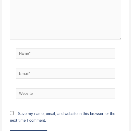
Name*
Email*
Website
Save my name, email, and website in this browser for the
next time I comment.