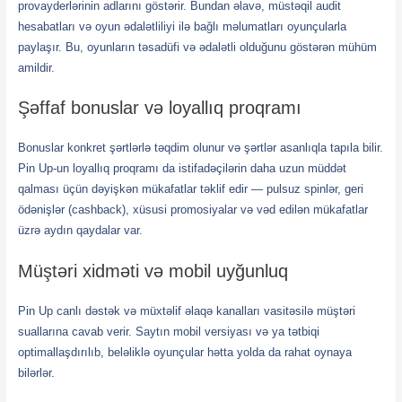
provayderlərinin adlarını göstərir. Bundan əlavə, müstəqil audit
hesabatları və oyun ədalətliliyi ilə bağlı məlumatları oyunçularla
paylaşır. Bu, oyunların təsadüfi və ədalətli olduğunu göstərən mühüm
amildir.
Şəffaf bonuslar və loyallıq proqramı
Bonuslar konkret şərtlərlə təqdim olunur və şərtlər asanlıqla tapıla bilir.
Pin Up-un loyallıq proqramı da istifadəçilərin daha uzun müddət
qalması üçün dəyişkən mükafatlar təklif edir — pulsuz spinlər, geri
ödənişlər (cashback), xüsusi promosiyalar və vəd edilən mükafatlar
üzrə aydın qaydalar var.
Müştəri xidməti və mobil uyğunluq
Pin Up canlı dəstək və müxtəlif əlaqə kanalları vasitəsilə müştəri
suallarına cavab verir. Saytın mobil versiyası və ya tətbiqi
optimallaşdırılıb, beləliklə oyunçular hətta yolda da rahat oynaya
bilərlər.