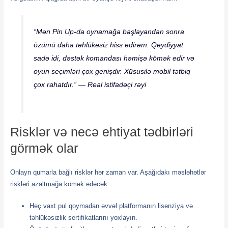
“Mən Pin Up-da oynamağa başlayandan sonra
özümü daha təhlükəsiz hiss edirəm. Qeydiyyat
sadə idi, dəstək komandası həmişə kömək edir və
oyun seçimləri çox genişdir. Xüsusilə mobil tətbiq
çox rahatdır.” — Real istifadəçi rəyi
Risklər və necə ehtiyat tədbirləri
görmək olar
Onlayn qumarla bağlı risklər hər zaman var. Aşağıdakı məsləhətlər
riskləri azaltmağa kömək edəcək:
Heç vaxt pul qoymadan əvvəl platformanın lisenziya və
təhlükəsizlik sertifikatlarını yoxlayın.