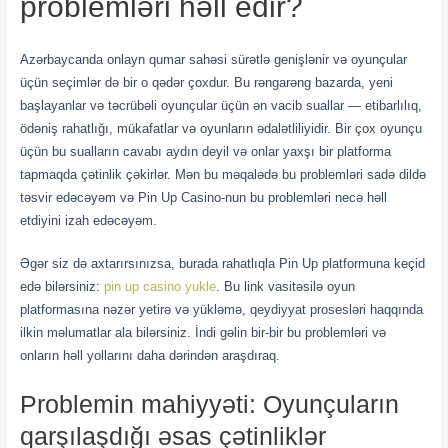
problemləri həll edir?
Azərbaycanda onlayn qumar sahəsi sürətlə genişlənir və oyunçular
üçün seçimlər də bir o qədər çoxdur. Bu rəngarəng bazarda, yeni
başlayanlar və təcrübəli oyunçular üçün ən vacib suallar — etibarlılıq,
ödəniş rahatlığı, mükafatlar və oyunların ədalətliliyidir. Bir çox oyunçu
üçün bu sualların cavabı aydın deyil və onlar yaxşı bir platforma
tapmaqda çətinlik çəkirlər. Mən bu məqalədə bu problemləri sadə dildə
təsvir edəcəyəm və Pin Up Casino-nun bu problemləri necə həll
etdiyini izah edəcəyəm.
Əgər siz də axtarırsınızsa, burada rahatlıqla Pin Up platformuna keçid
edə bilərsiniz:
pin up casino yukle
. Bu link vasitəsilə oyun
platformasına nəzər yetirə və yükləmə, qeydiyyat prosesləri haqqında
ilkin məlumatlar ala bilərsiniz. İndi gəlin bir-bir bu problemləri və
onların həll yollarını daha dərindən araşdıraq.
Problemin mahiyyəti: Oyunçuların
qarşılaşdığı əsas çətinliklər