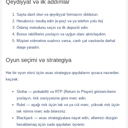
Qeydiyyat və ilk addımlar
Sayta daxil olun və qeydiyyat formasını doldurun.
Hesabınızı təsdiq edin (e-poçt və ya telefon yolu ilə).
Ödəniş metodunu seçin və ilk depoziti edin.
Bonus təkliflərini yoxlayın və uyğun olanı aktivləşdirin.
Müştəri xidmətinə sualınız varsa, canlı çat vasitəsilə dərhal
əlaqə yaradın.
Oyun seçimi və strategiya
Hər bir oyun növü üçün əsas strategiya qaydalarını qısaca nəzərdən
keçirək:
Slotlar — probabiliti və RTP (Return to Player) göstəricilərini
yoxlayın, risk səviyyəsinə görə mərc edin.
Rulet — aşağı risk üçün tək və ya cüt mərc, yüksək risk üçün
tək nömrə mərc edə bilərsiniz.
Blackjack — əsas strategiyalara riayət edin, əllərinizi düzgün
hesablamaq üçün sadə qaydaları öyrənin.