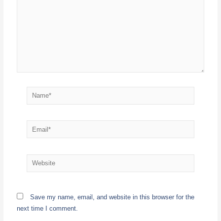
Name*
Email*
Website
Save my name, email, and website in this browser for the
next time I comment.