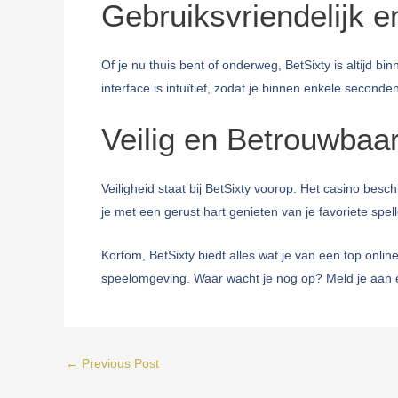
Gebruiksvriendelijk 
Of je nu thuis bent of onderweg, BetSixty is altijd 
interface is intuïtief, zodat je binnen enkele secon
Veilig en Betrouwbaa
Veiligheid staat bij BetSixty voorop. Het casino be
je met een gerust hart genieten van je favoriete spelle
Kortom, BetSixty biedt alles wat je van een top onli
speelomgeving. Waar wacht je nog op? Meld je aan e
←
Previous Post