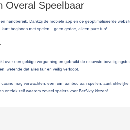
en Overal Speelbaar
binnen handbereik. Dankzij de mobiele app en de geoptimaliseerde websit
den kunt beginnen met spelen – geen gedoe, alleen pure fun!
r
schikt over een geldige vergunning en gebruikt de nieuwste beveiliging
n, wetende dat alles fair en veilig verloopt.
ne casino mag verwachten: een ruim aanbod aan spellen, aantrekkelijke 
n ontdek zelf waarom zoveel spelers voor BetSixty kiezen!