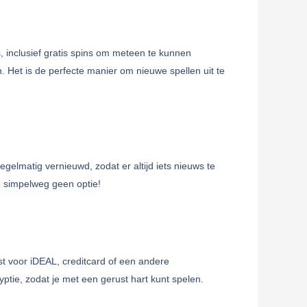
, inclusief gratis spins om meteen te kunnen
. Het is de perfecte manier om nieuwe spellen uit te
regelmatig vernieuwd, zodat er altijd iets nieuws te
ng simpelweg geen optie!
est voor iDEAL, creditcard of een andere
ptie, zodat je met een gerust hart kunt spelen.