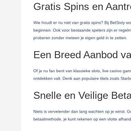
Gratis Spins en Aant
Wie houdt er nu niet van gratis spins? Bij BetSixty
beginnen. Ook voor bestaande spelers zijn er regelma
proberen zonder meteen je eigen geld in te zetten.
Een Breed Aanbod va
Of je nu fan bent van klassieke slots, live casino gam
ontdekken valt. Denk aan populaire titels zoals Star
Snelle en Veilige Bet
Niets is vervelender dan lang wachten op je winst. G
betaalmethode, je kunt rekenen op een vlotte afhande