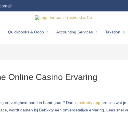
bmail
Quickbooks & Odoo
Accounting Services
Taxation
me Online Casino Ervaring
ng en veiligheid hand in hand gaan? Dan is
betsixty app
precies wat je
rface, wordt gamen bij BetSixty een onvergetelijke ervaring. Lees snel v