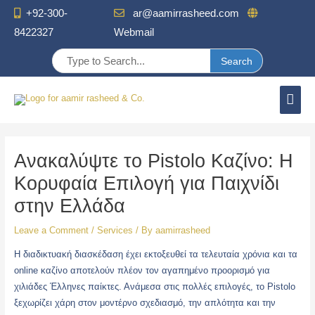
+92-300-
ar@aamirrasheed.com


8422327
Webmail
Mai
Men
Post
navigation
Ανακαλύψτε το Pistolo Καζίνο: Η
Κορυφαία Επιλογή για Παιχνίδι
στην Ελλάδα
Leave a Comment
/
Services
/ By
aamirrasheed
Η διαδικτυακή διασκέδαση έχει εκτοξευθεί τα τελευταία χρόνια και τα
online καζίνο αποτελούν πλέον τον αγαπημένο προορισμό για
χιλιάδες Έλληνες παίκτες. Ανάμεσα στις πολλές επιλογές, το Pistolo
ξεχωρίζει χάρη στον μοντέρνο σχεδιασμό, την απλότητα και την