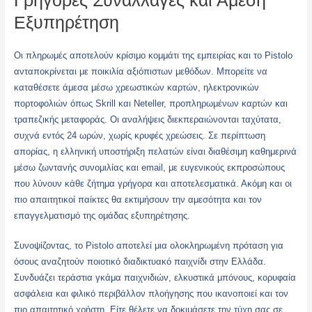
Εξυπηρέτηση
Οι πληρωμές αποτελούν κρίσιμο κομμάτι της εμπειρίας και το Pistolo
ανταποκρίνεται με ποικιλία αξιόπιστων μεθόδων. Μπορείτε να
καταθέσετε άμεσα μέσω χρεωστικών καρτών, ηλεκτρονικών
πορτοφολιών όπως Skrill και Neteller, προπληρωμένων καρτών και
τραπεζικής μεταφοράς. Οι αναλήψεις διεκπεραιώνονται ταχύτατα,
συχνά εντός 24 ωρών, χωρίς κρυφές χρεώσεις. Σε περίπτωση
απορίας, η ελληνική υποστήριξη πελατών είναι διαθέσιμη καθημερινά
μέσω ζωντανής συνομιλίας και email, με ευγενικούς εκπροσώπους
που λύνουν κάθε ζήτημα γρήγορα και αποτελεσματικά. Ακόμη και οι
πιο απαιτητικοί παίκτες θα εκτιμήσουν την αμεσότητα και τον
επαγγελματισμό της ομάδας εξυπηρέτησης.
Συνοψίζοντας, το Pistolo αποτελεί μια ολοκληρωμένη πρόταση για
όσους αναζητούν ποιοτικό διαδικτυακό παιχνίδι στην Ελλάδα.
Συνδυάζει τεράστια γκάμα παιχνιδιών, ελκυστικά μπόνους, κορυφαία
ασφάλεια και φιλικό περιβάλλον πλοήγησης που ικανοποιεί και τον
πιο απαιτητικό χρήστη. Είτε θέλετε να δοκιμάσετε την τύχη σας σε