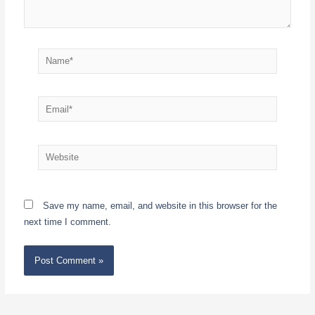
Name*
Email*
Website
Save my name, email, and website in this browser for the
next time I comment.